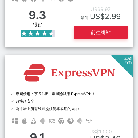
US$9.97
9.3
US$2.99
最低
很好
前往網站
立省
73%
專屬優惠：享 5.1 折，零風險試用 ExpressVPN！
超快超安全
為市場上所有裝置提供簡單易用的 app
US$13.00
9.1