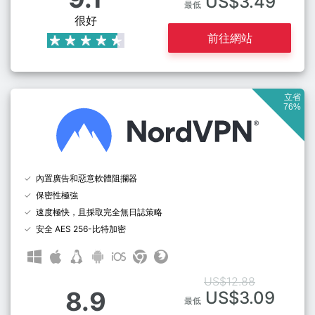
US$3.49
最低
很好
前往網站
立省
76%
內置廣告和惡意軟體阻攔器
保密性極強
速度極快，且採取完全無日誌策略
安全 AES 256-比特加密
US$12.88
8.9
US$3.09
最低