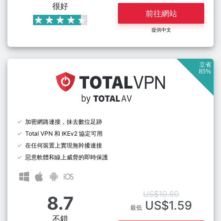
很好
前往網站
提供中文
立省
85%
加密網路連接，抹去數位足跡
Total VPN 和 IKEv2 協定可用
在任何裝置上實現無幹擾連接
惡意軟體和線上威脅的即時保護
US$10.60
8.7
US$1.59
最低
不錯